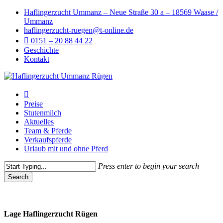
Skip
Haflingerzucht Ummanz – Neue Straße 30 a – 18569 Waase /
to
Ummanz
main
haflingerzucht-ruegen@t-online.de
content
0151 – 20 88 44 22
Geschichte
Kontakt
Menu
Preise
Stutenmilch
Aktuelles
Team & Pferde
Verkaufspferde
Urlaub mit und ohne Pferd
Press enter to begin your search
Search
Close
Search
Lage Haflingerzucht Rügen