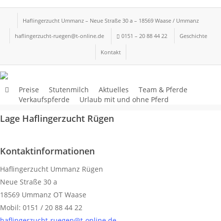
Skip
to
Haflingerzucht Ummanz – Neue Straße 30 a – 18569 Waase / Ummanz
main
haflingerzucht-ruegen@t-online.de
0151 – 20 88 44 22
Geschichte
content
Kontakt
Preise
Stutenmilch
Aktuelles
Team & Pferde
Verkaufspferde
Urlaub mit und ohne Pferd
Lage Haflingerzucht Rügen
Kontaktinformationen
Haflingerzucht Ummanz Rügen
Neue Straße 30 a
18569 Ummanz OT Waase
Mobil: 0151 / 20 88 44 22
haflingerzucht-ruegen@t-online.de