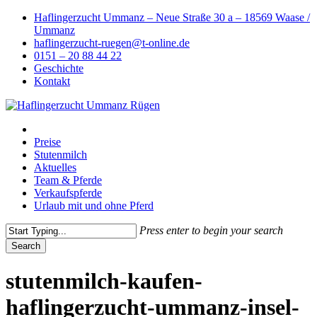
Skip
Haflingerzucht Ummanz – Neue Straße 30 a – 18569 Waase /
to
Ummanz
main
haflingerzucht-ruegen@t-online.de
content
0151 – 20 88 44 22
Geschichte
Kontakt
Menu
Preise
Stutenmilch
Aktuelles
Team & Pferde
Verkaufspferde
Urlaub mit und ohne Pferd
Press enter to begin your search
Search
Close
Search
stutenmilch-kaufen-
haflingerzucht-ummanz-insel-