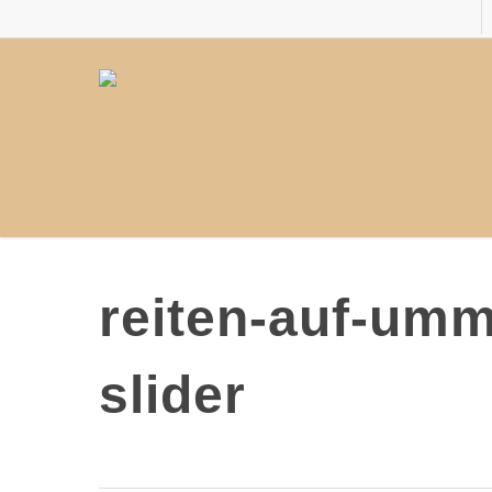
Skip
to
main
content
reiten-auf-umm
slider