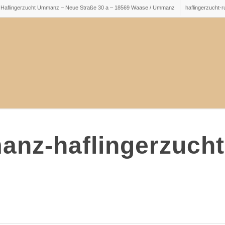
Haflingerzucht Ummanz – Neue Straße 30 a – 18569 Waase / Ummanz
haflingerzucht-
anz-haflingerzucht