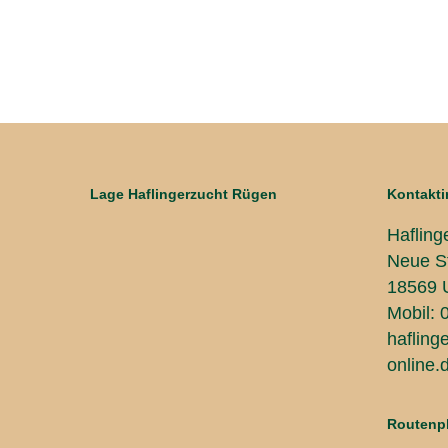
Lage Haflingerzucht Rügen
Kontakti
Haflin
Neue S
18569
Mobil: 
hafling
online.
Routenp