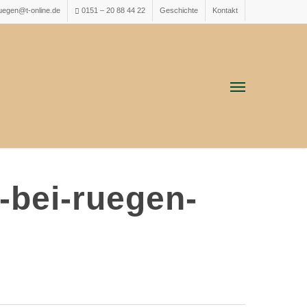
ruegen@t-online.de
0151 – 20 88 44 22
Geschichte
Kontakt
Menu
-bei-ruegen-