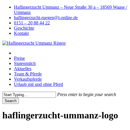
Skip
Haflingerzucht Ummanz – Neue Straße 30 a – 18569 Waase /
to
Ummanz
main
haflingerzucht-ruegen@t-online.de
content
0151 – 20 88 44 22
Geschichte
Kontakt
Menu
Preise
Stutenmilch
Aktuelles
Team & Pferde
Verkaufspferde
Urlaub mit und ohne Pferd
Press enter to begin your search
Search
Close
Search
haflingerzucht-ummanz-logo