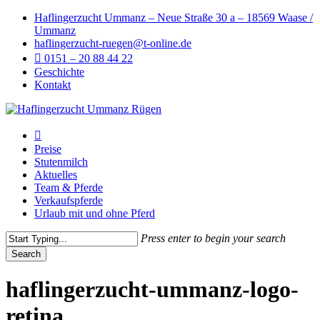
Skip
Haflingerzucht Ummanz – Neue Straße 30 a – 18569 Waase /
to
Ummanz
main
haflingerzucht-ruegen@t-online.de
content
0151 – 20 88 44 22
Geschichte
Kontakt
Menu
Preise
Stutenmilch
Aktuelles
Team & Pferde
Verkaufspferde
Urlaub mit und ohne Pferd
Press enter to begin your search
Search
Close
Search
haflingerzucht-ummanz-logo-
retina